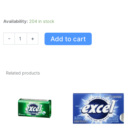
Excel
Availability:
204 in stock
Gomme
Mcher
Add to cart
-
+
Sans
Chewing-
gum
Gomme
La
Menthe
Related products
Forte,
1
Paquet
quantity