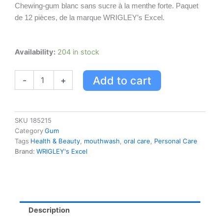
Chewing-gum blanc sans sucre à la menthe forte. Paquet
de 12 pièces, de la marque WRIGLEY’s Excel.
Excel
Availability:
204 in stock
Gomme
Mcher
Add to cart
-
+
Sans
Chewing-
gum
Gomme
La
SKU
185215
Menthe
Category
Gum
Forte,
Tags
Health & Beauty
,
mouthwash
,
oral care
,
Personal Care
1
Brand:
WRIGLEY's Excel
Paquet
quantity
Description